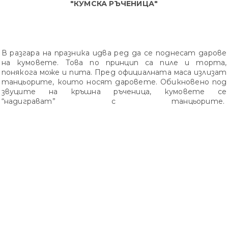
"КУМСКА РЪЧЕНИЦА"
В разгара на празника идва ред да се поднесат дарове
на кумовете. Това по принцип са пиле и торта,
понякога може и пита. Пред официалната маса излизат
танцьорите, които носят даровете. Обикновено под
звуците на кръшна ръченица, кумовете се
“надиграват” с танцьорите.