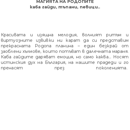
МАГИЯТА НА РОДОПИТЕ
каба гайди, тъпани, певици..
Красивата и изящна мелодия, волният ритъм и
виртуозните извивки ни карат да си представим
прекрасната Родопа планина – един безкрай от
заоблени хълмове, които потъват в далечната мараня.
Каба гайдите даряват емоция, но само каква... Носят
истинския дух на България, на нашите прадеди и го
пренасят през поколенията.