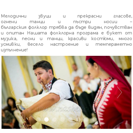
Мелодични звуци и прекрасни гласове,
огнени танци и пъстри носии –
българския фолклор трябва да бъде видян, почувстван
и опитан Нашата фолклорна програма е букет от
музика, песни и танци, красиви костюми, много
усмивки, весело настроение и темпераметно
изпълнение!