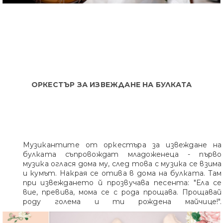
ОРКЕСТЪР ЗА ИЗВЕЖДАНЕ НА БУЛКАТА
Музикантите от оркестъра за извеждане на
булката съпровождат младоженеца - първо
музика оглася дома му, след това с музика се взима
и кумът. Накрая се отива в дома на булката. Там
при извеждането й прозвучава песента: "Ела се
вие, превива, мома се с рода прощава. Прощавай
роду голема и ти рождена майчице!".