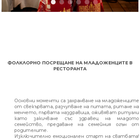
ФОЛКЛОРНО ПОСРЕЩАНЕ НА МЛАДОЖЕНЦИТЕ В
РЕСТОРАНТА
Основни моменти са захранване на младоженците
от свекървата, разчупване на питата, ритане на
менчето, първата наздравица, оживяват ритуали
като закичване със здравец на младото
семейство, предаване на семейния огън от
родителите.
Изключително емоционален старт на сватбата!