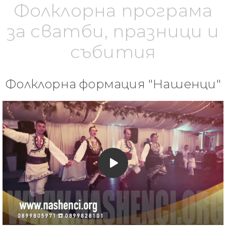
Фолклорна програма
за сватби, празници и
събития
Фолклорна формация "Нашенци"