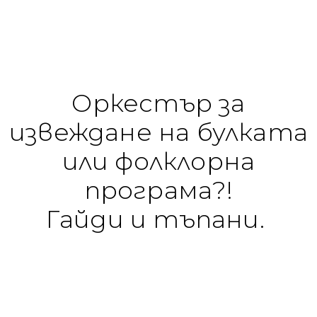
Оркестър за
извеждане на булката
или фолклорна
програма?!
Гайди и тъпани.